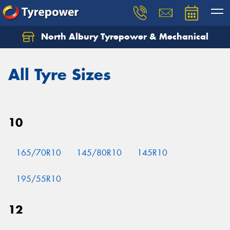
North Albury Tyrepower & Mechanical
Let us know what you need, and our team will
text you shortly.
All Tyre Sizes
Your details
10
165/70R10
145/80R10
145R10
195/55R10
12